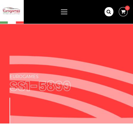
0
EUROGAMES
SS1-5899