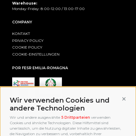
Warehouse:
Monday-Friday: 8:00-12:00 / 13:00-17:00
COMPANY
KONTAKT
PRIVACY POLICY
COOKIE POLICY
COOKIE-EINSTELLUNGEN
POR FESR EMILIA-ROMAGNA
Conti
Wir verwenden Cookies und
andere Technologien
AWARD
Wir und andere ausgewählte
5 Drittparteien
verwenden
Cookies und ähnliche Technologien. Diese Hilfsmittel sind
unerlässlich, um die Nutzung digitaler Inhalte zu gewährleisten,
die Navigation zu verbessern und, vorbehaltlich Ihrer