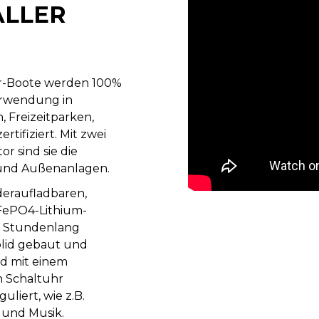
ALLER
r-Boote werden 100%
Verwendung in
 Freizeitparken,
rtifiziert. Mit zwei
r sind sie die
- und Außenanlagen.
eraufladbaren,
iFePO4-Lithium-
-8 Stundenlang
olid gebaut und
nd mit einem
n Schaltuhr
uliert, wie z.B.
 und Musik.