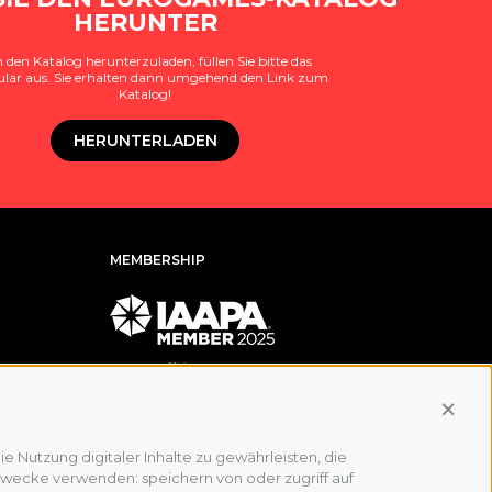
HERUNTER
den Katalog herunterzuladen, füllen Sie bitte das
lar aus. Sie erhalten dann umgehend den Link zum
Katalog!
HERUNTERLADEN
MEMBERSHIP
Conti
e Nutzung digitaler Inhalte zu gewährleisten, die
Zwecke verwenden: speichern von oder zugriff auf