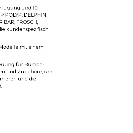
erfügung und 10
YP POLYP, DELPHIN,
R BAR, FROSCH,
e kundenspezifisch
.
Modelle mit einem
euung für Bumper-
iten und Zubehöre, um
imieren und die
.