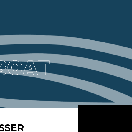
BOAT
SSER