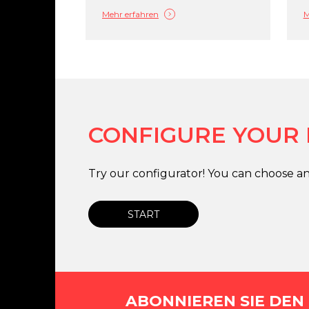
Mehr erfahren
M
CONFIGURE YOUR
Try our configurator! You can choose an
START
ABONNIEREN SIE DEN