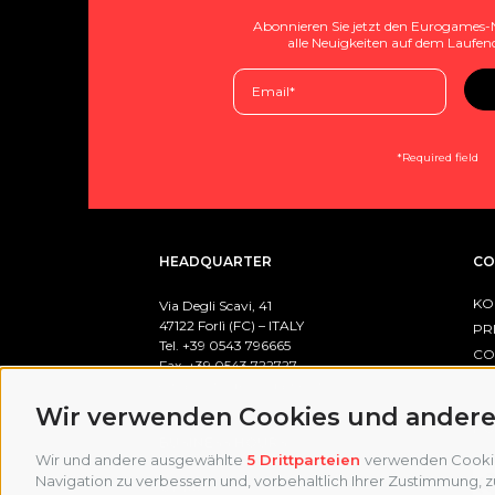
Abonnieren Sie jetzt den Eurogames-
alle Neuigkeiten auf dem Laufen
*Required field
HEADQUARTER
CO
KO
Via Degli Scavi, 41
47122 Forlì (FC) – ITALY
PR
Tel. +39
0543 796665
CO
Fax. +39 0543 722727
CO
email:
info@eurogames.it
Wir verwenden Cookies und andere
PO
BUSINESS HOURS
Wir und andere ausgewählte
5 Drittparteien
verwenden Cookies 
Navigation zu verbessern und, vorbehaltlich Ihrer Zustimmung,
Office: