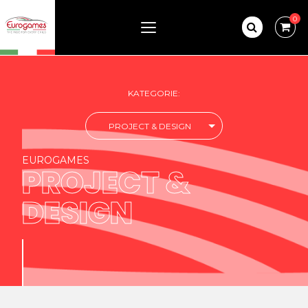
0
KATEGORIE:
PROJECT & DESIGN
EUROGAMES
PROJECT &
DESIGN