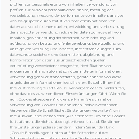
profilen zur personalisierung von inhalten, verwendung von
profilen zur auswahl personalisierter inhalte, messung der
werbeleistung, messung der performance von inhalten, analyse
von zielgruppen durch statistiken oder kombinationen von
daten aus verschiedenen quellen, entwicklung und verbesserung
der angebote, verwendung reduzierter daten zur auswahl von
inhalten, gewährleistung der sicherheit, verhinderung und
aufdeckung von betrug und fehlerbehebung, bereitstellung und
anzeige von werbung und inhalten, ihre entscheidungen zum
datenschutz speichern und übermitteln, abgleichung und
kombination von daten aus unterschiedlichen quellen,
verknüpfung verschiedener endgeräte, identifikation von
MEMBERSHIP
endgeräten anhand automatisch übermittelter informationen,
verwendung genauer standortdaten, geräte anhand von aktiv
angeforderten informationen identifizieren. Es steht Ihnen frei,
Ihre Zustimmung zu erteilen, zu verweigern oder zu widerrufen,
ohne dass dies zu wesentlichen Einschränkungen führt. Wenn Sie
auf „Cookies akzeptieren" klicken, erklären Sie sich mit der
Verwendung von Cookies und ähnlichen Tools einverstanden.
Verwenden Sie die Schaltfläche „Einstellungen verwalten", um
Ihre Auswahl anzupassen oder „Alle ablehnen", um ohne Cookies
fortzufahren, die nicht unbedingt erforderlich sind. Sie können
Ihre Einstellungen jederzeit ändern, indem Sie auf den Link
„Cookie-Einstellungen" unten auf der Seite oder auf das
Schildsymbol unten links klicken. Ihre Einstellungen gelten nur