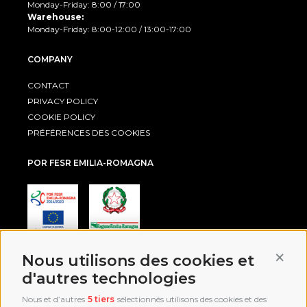
Monday-Friday: 8:00 / 17:00
Warehouse:
Monday-Friday: 8:00-12:00 / 13:00-17:00
COMPANY
CONTACT
PRIVACY POLICY
COOKIE POLICY
PRÉFÉRENCES DES COOKIES
POR FESR EMILIA-ROMAGNA
Conti
Nous utilisons des cookies et
AWARD
d'autres technologies
Nous et d’autres
5 tiers
sélectionnés utilisons des cookies et des