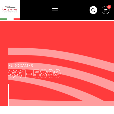
0
EUROGAMES
SS1-5899