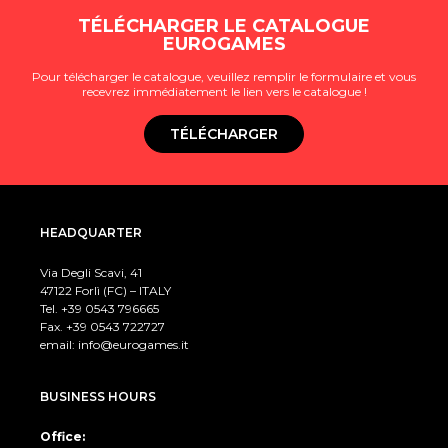
TÉLÉCHARGER LE CATALOGUE
EUROGAMES
Pour télécharger le catalogue, veuillez remplir le formulaire et vous
recevrez immédiatement le lien vers le catalogue !
TÉLÉCHARGER
HEADQUARTER
Via Degli Scavi, 41
47122 Forlì (FC) – ITALY
Tel. +39
0543 796665
Fax. +39 0543 722727
email:
info@eurogames.it
BUSINESS HOURS
Office: