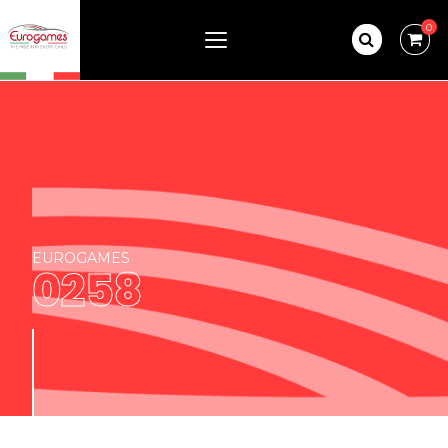
0
EUROGAMES
0258