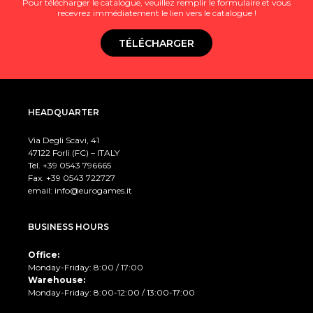
Pour télécharger le catalogue, veuillez remplir le formulaire et vous
recevrez immédiatement le lien vers le catalogue !
TÉLÉCHARGER
HEADQUARTER
Via Degli Scavi, 41
47122 Forlì (FC) – ITALY
Tel. +39
0543 796665
Fax. +39 0543 722727
email:
info@eurogames.it
BUSINESS HOURS
Office:
Monday-Friday: 8:00 / 17:00
Warehouse:
Monday-Friday: 8:00-12:00 / 13:00-17:00