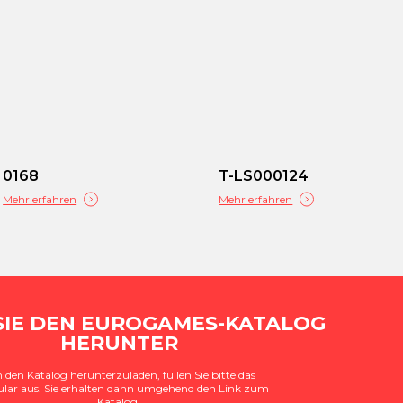
0168
T-LS000124
Mehr erfahren
Mehr erfahren
SIE DEN EUROGAMES-KATALOG
HERUNTER
den Katalog herunterzuladen, füllen Sie bitte das
lar aus. Sie erhalten dann umgehend den Link zum
Katalog!