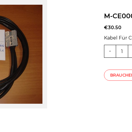
M-CE00
€
30.50
Kabel Für C
M-
CE000644
Menge
BRAUCHEN