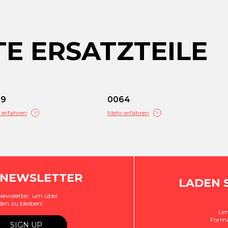
E ERSATZTEILE
49
0064
 erfahren
Mehr erfahren
 NEWSLETTER
LADEN 
Newsletter, um über
den zu bleiben!
Um 
Formu