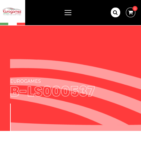
0
EUROGAMES
B-LS000537