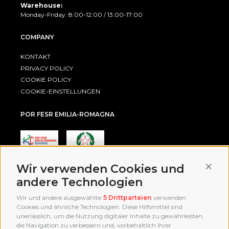
Warehouse:
Monday-Friday: 8:00-12:00 / 13:00-17:00
COMPANY
KONTAKT
PRIVACY POLICY
COOKIE POLICY
COOKIE-EINSTELLUNGEN
POR FESR EMILIA-ROMAGNA
Conti
Wir verwenden Cookies und
andere Technologien
AWARD
Wir und andere ausgewählte
5 Drittparteien
verwenden
Cookies und ähnliche Technologien. Diese Hilfsmittel sind
unerlässlich, um die Nutzung digitaler Inhalte zu gewährleisten,
die Navigation zu verbessern und, vorbehaltlich Ihrer