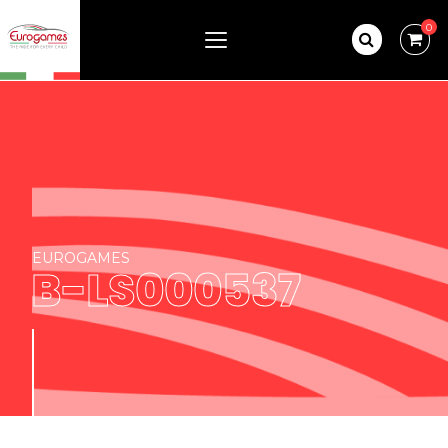
0
EUROGAMES
B-LS000537