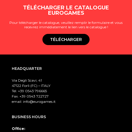
TÉLÉCHARGER LE CATALOGUE
EUROGAMES
Pour télécharger le catalogue, veuillez remplir le formulaire et vous
recevrez immédiatement le lien vers le catalogue !
TÉLÉCHARGER
HEADQUARTER
Via Degli Scavi, 41
47122 Forlì (FC) – ITALY
Tel. +39
0543 796665
Fax. +39 0543 722727
email:
info@eurogames.it
BUSINESS HOURS
Office: