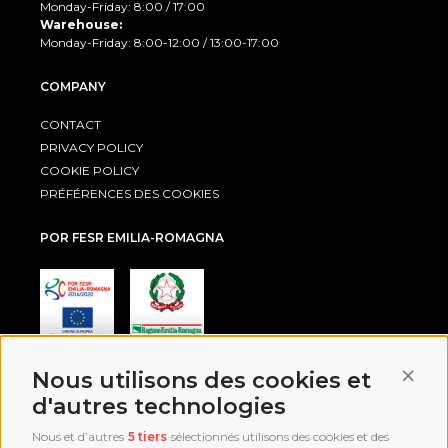
Monday-Friday: 8:00 / 17:00
Warehouse:
Monday-Friday: 8:00-12:00 / 13:00-17:00
COMPANY
CONTACT
PRIVACY POLICY
COOKIE POLICY
PRÉFÉRENCES DES COOKIES
POR FESR EMILIA-ROMAGNA
Conti
Nous utilisons des cookies et
AWARD
d'autres technologies
Nous et d’autres
5 tiers
sélectionnés utilisons des cookies et des