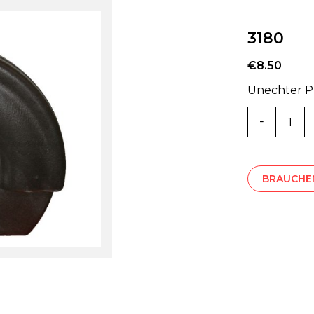
3180
€
8.50
Unechter Pl
3180
Menge
BRAUCHEN