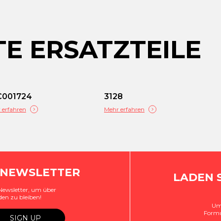
E ERSATZTEILE
C001724
3128
 erfahren
Mehr erfahren
 NEWSLETTER
LADEN 
Newsletter, um über
den zu bleiben!
Um 
Formu