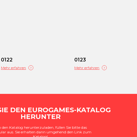
0122
0123
Mehr erfahren
Mehr erfahren
SIE DEN EUROGAMES-KATALOG
HERUNTER
den Katalog herunterzuladen, füllen Sie bitte das
lar aus. Sie erhalten dann umgehend den Link zum
Katalog!