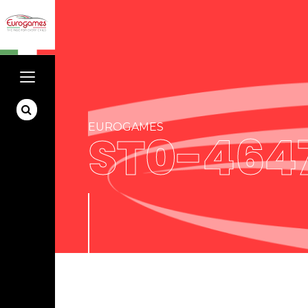
EUROGAMES
ST0-464