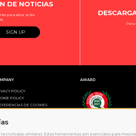
N DE NOTICIAS
DESCARGA
es para estar al día
es.
Para 
MPANY
AWARD
IVACY POLICY
OKIE POLICY
EFERENCIAS DE COOKIES
R FESR EMILIA-ROMAGNA
ías
tecnologías similares. Estas herramientas son esenciales para mejorar