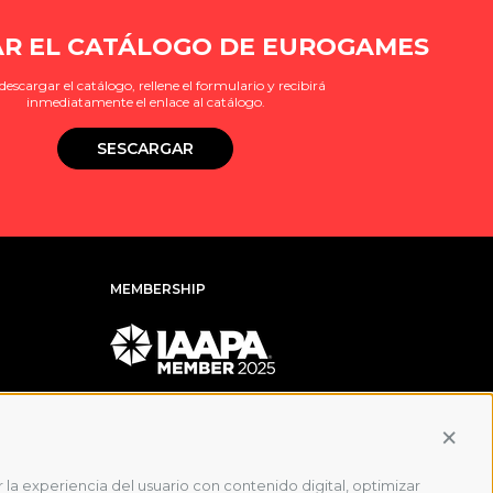
R EL CATÁLOGO DE EUROGAMES
descargar el catálogo, rellene el formulario y recibirá
inmediatamente el enlace al catálogo.
SESCARGAR
MEMBERSHIP
Conti
 la experiencia del usuario con contenido digital, optimizar