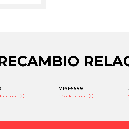
 RECAMBIO REL
8
MP0-5599
nformación
Más información