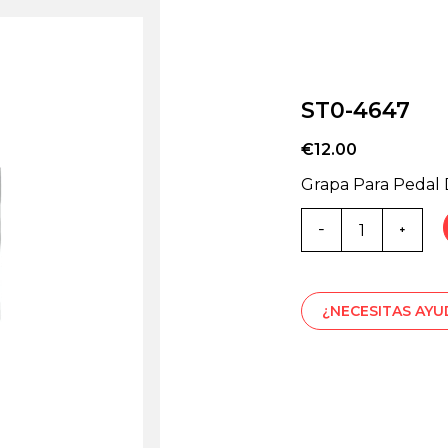
ST0-4647
€
12.00
Grapa Para Pedal 
Cantidad
de
ST0-
4647
¿NECESITAS AY