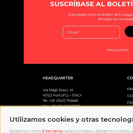
SUSCRÍBASE AL BOLETÍ
Suscríbase ahora al boletín de Eurogam
de todas las novedad
*Required field
HEADQUARTER
CO
PR
Via Degli Scavi, 41
47122 Forlì (FC) – ITALY
CO
Tel. +39
0543 796665
PR
Fax. +39 0543 722727
email:
info@eurogames.it
PO
Utilizamos cookies y otras tecnolog
BUSINESS HOURS
Nosotros y otros
5 terceros
seleccionados, utilizamos cookies y 