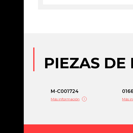
PIEZAS DE
M-C001724
016
Más información
Más i