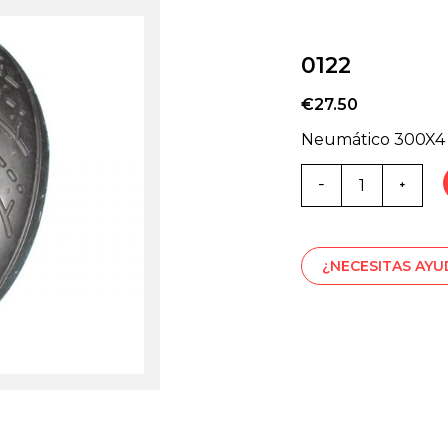
0122
€
27.50
Neumático 300X4
Cantidad
de
0122
¿NECESITAS AY