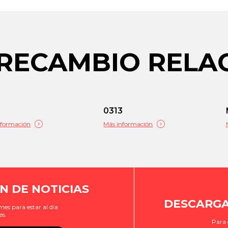
 RECAMBIO REL
8
0313
nformación
Más información
N DE NOTICIAS
DESCARGA
es para estar al día
es.
Para 