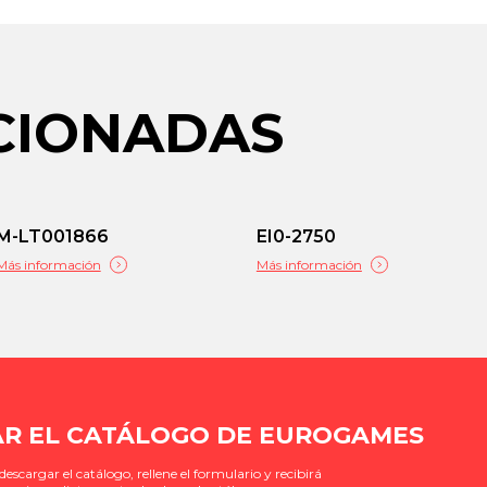
ACIONADAS
M-LT001866
EI0-2750
Más información
Más información
R EL CATÁLOGO DE EUROGAMES
descargar el catálogo, rellene el formulario y recibirá