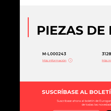
PIEZAS DE
M-L000243
312
Más información
Más i
SUSCRÍBASE AL BOLETÍ
Suscríbase ahora al boletín de Eurogam
de todas las novedad