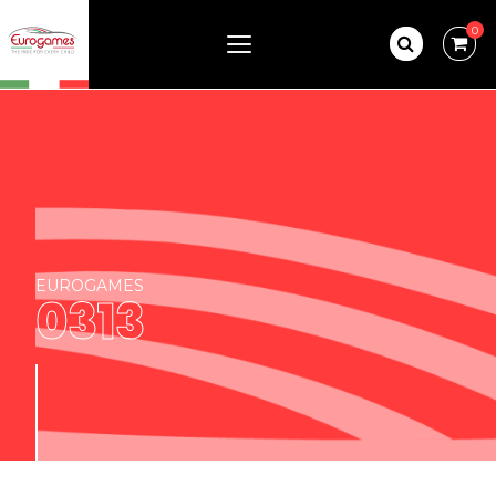
0
EUROGAMES
0313