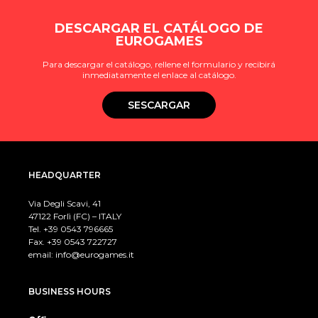
DESCARGAR EL CATÁLOGO DE
EUROGAMES
Para descargar el catálogo, rellene el formulario y recibirá
inmediatamente el enlace al catálogo.
SESCARGAR
HEADQUARTER
Via Degli Scavi, 41
47122 Forlì (FC) – ITALY
Tel. +39
0543 796665
Fax. +39 0543 722727
email:
info@eurogames.it
BUSINESS HOURS