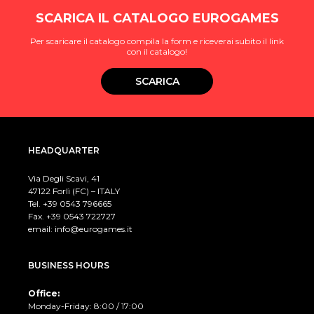
SCARICA IL CATALOGO EUROGAMES
Per scaricare il catalogo compila la form e riceverai subito il link
con il catalogo!
SCARICA
HEADQUARTER
Via Degli Scavi, 41
47122 Forlì (FC) – ITALY
Tel. +39
0543 796665
Fax. +39 0543 722727
email:
info@eurogames.it
BUSINESS HOURS
Office:
Monday-Friday: 8:00 / 17:00