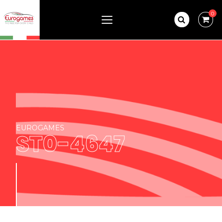
0
EUROGAMES
ST0-4647