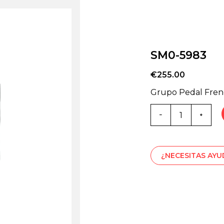
SM0-5983
€
255.00
Grupo Pedal Fre
Cantidad
de
SM0-
5983
¿NECESITAS AY