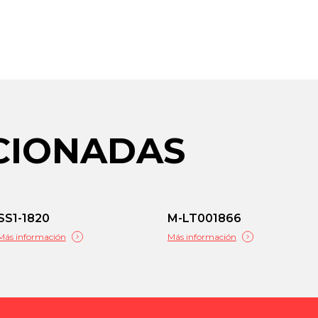
ACIONADAS
SS1-1820
M-LT001866
Más información
Más información