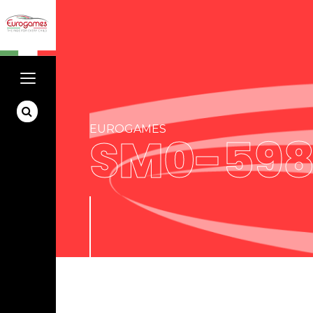
EUROGAMES
SM0-598