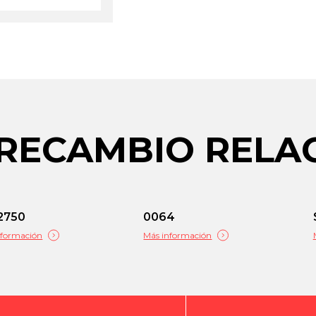
 RECAMBIO REL
2750
0064
nformación
Más información