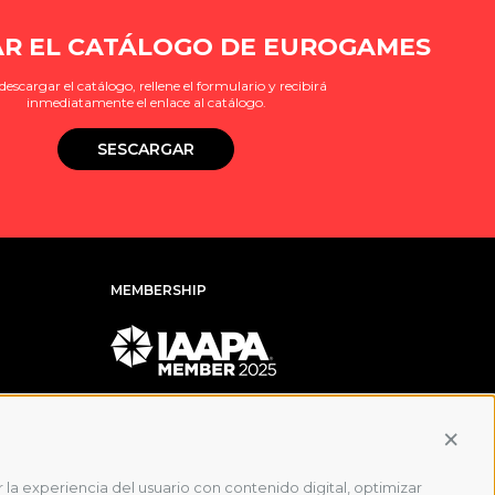
R EL CATÁLOGO DE EUROGAMES
descargar el catálogo, rellene el formulario y recibirá
inmediatamente el enlace al catálogo.
SESCARGAR
MEMBERSHIP
Conti
 la experiencia del usuario con contenido digital, optimizar