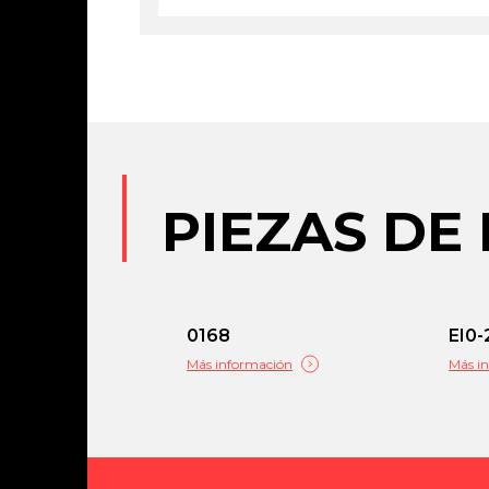
PIEZAS DE
0168
EI0-
Más información
Más i