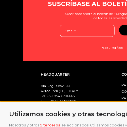
SUSCRÍBASE AL BOLETÍ
Suscríbase ahora al boletín de Eurogam
de todas las novedad
*Required field
HEADQUARTER
CO
PR
Via Degli Scavi, 41
47122 Forlì (FC) – ITALY
CO
Tel. +39
0543 796665
PR
Fax. +39 0543 722727
email:
info@eurogames.it
PO
Utilizamos cookies y otras tecnolog
BUSINESS HOURS
Nosotros y otros
5 terceros
seleccionados, utilizamos cookies y 