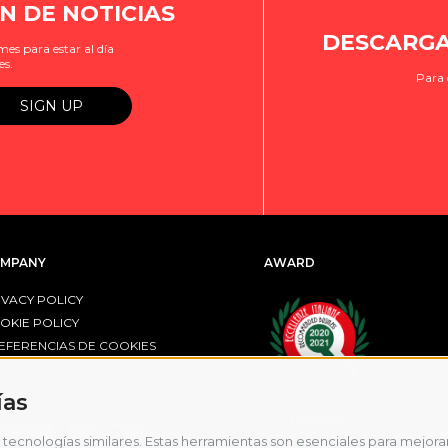
N DE NOTICIAS
DESCARGA
es para estar al día
es.
Para 
MPANY
AWARD
IVACY POLICY
OKIE POLICY
EFERENCIAS DE COOKIES
R FESR EMILIA-ROMAGNA
ías
tecnologías similares. Estas herramientas son esenciales para mejorar