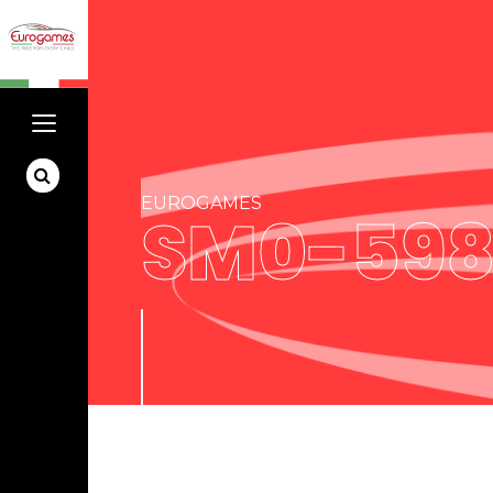
EUROGAMES
SM0-598