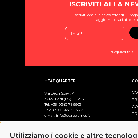
ISCRIVITI ALLA N
Iscriviti ora alla newsletter di Eur
aggiornato su tutte le n
*Required field
HEADQUARTER
CO
CO
Via Degli Scavi, 41
47122 Forlì (FC) – ITALY
PR
Tel. +39
0543 796665
CO
Fax. +39 0543 722727
PR
email:
info@eurogames.it
PO
BUSINESS HOURS
Utilizziamo i cookie e altre tecnolog