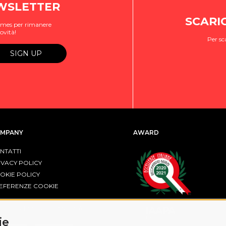
EWSLETTER
SCARI
ogames per rimanere
ovità!
Per sc
MPANY
AWARD
NTATTI
IVACY POLICY
OKIE POLICY
EFERENZE COOKIE
R FESR EMILIA-ROMAGNA
ie