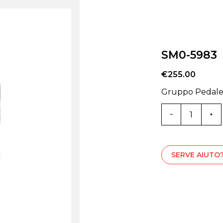
SM0-5983
€
255.00
Gruppo Pedale
SM0-
5983
quantità
SERVE AIUTO