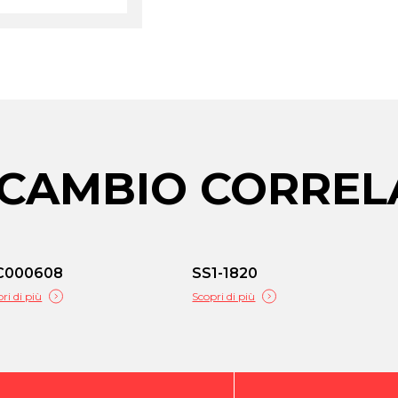
RICAMBIO CORREL
C000608
SS1-1820
ri di più
Scopri di più