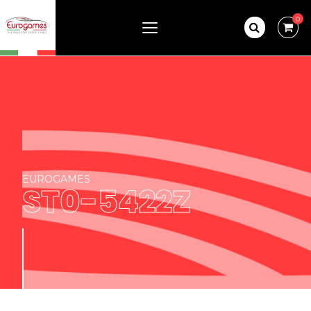
0
EUROGAMES
ST0-5422Z