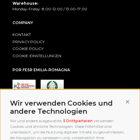
Warehouse:
Monday-Friday: 8:00-12:00 / 13:00-17:00
COMPANY
KONTAKT
PRIVACY POLICY
COOKIE POLICY
COOKIE-EINSTELLUNGEN
POR FESR EMILIA-ROMAGNA
Conti
Wir verwenden Cookies und
andere Technologien
AWARD
Wir und andere ausgewählte
5 Drittparteien
verwenden
Cookies und ähnliche Technologien. Diese Hilfsmittel sind
unerlässlich, um die Nutzung digitaler Inhalte zu gewährleisten,
die Navigation zu verbessern und, vorbehaltlich Ihrer