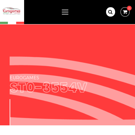
0
EUROGAMES
ST0-3554V