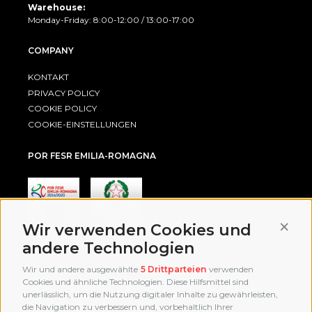
Warehouse:
Monday-Friday: 8:00-12:00 / 13:00-17:00
COMPANY
KONTAKT
PRIVACY POLICY
COOKIE POLICY
COOKIE-EINSTELLUNGEN
POR FESR EMILIA-ROMAGNA
Conti
Wir verwenden Cookies und
andere Technologien
AWARD
Wir und andere ausgewählte
5 Drittparteien
verwenden
Cookies und ähnliche Technologien. Diese Hilfsmittel sind
unerlässlich, um die Nutzung digitaler Inhalte zu gewährleisten,
die Navigation zu verbessern und, vorbehaltlich Ihrer