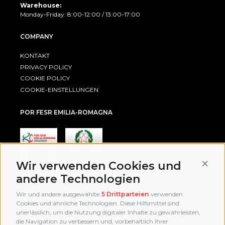
Warehouse:
Monday-Friday: 8:00-12:00 / 13:00-17:00
COMPANY
KONTAKT
PRIVACY POLICY
COOKIE POLICY
COOKIE-EINSTELLUNGEN
POR FESR EMILIA-ROMAGNA
Conti
Wir verwenden Cookies und
andere Technologien
AWARD
Wir und andere ausgewählte
5 Drittparteien
verwenden
Cookies und ähnliche Technologien. Diese Hilfsmittel sind
unerlässlich, um die Nutzung digitaler Inhalte zu gewährleisten,
die Navigation zu verbessern und, vorbehaltlich Ihrer