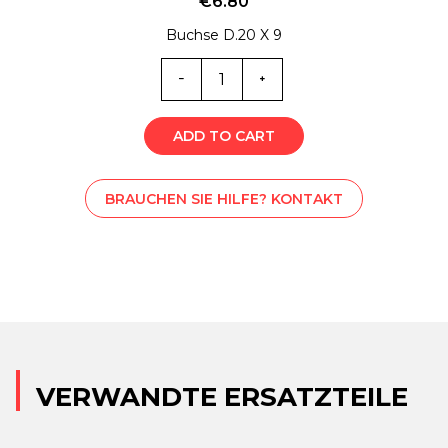
€
6.80
Buchse D.20 X 9
MT0-
5831Z
Menge
ADD TO CART
BRAUCHEN SIE HILFE? KONTAKT
VERWANDTE ERSATZTEILE