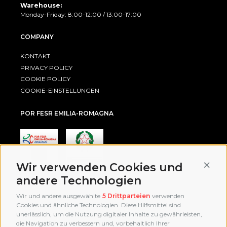
Warehouse:
Monday-Friday: 8:00-12:00 / 13:00-17:00
COMPANY
KONTAKT
PRIVACY POLICY
COOKIE POLICY
COOKIE-EINSTELLUNGEN
POR FESR EMILIA-ROMAGNA
Conti
Wir verwenden Cookies und
andere Technologien
AWARD
Wir und andere ausgewählte
5 Drittparteien
verwenden
Cookies und ähnliche Technologien. Diese Hilfsmittel sind
unerlässlich, um die Nutzung digitaler Inhalte zu gewährleisten,
die Navigation zu verbessern und, vorbehaltlich Ihrer