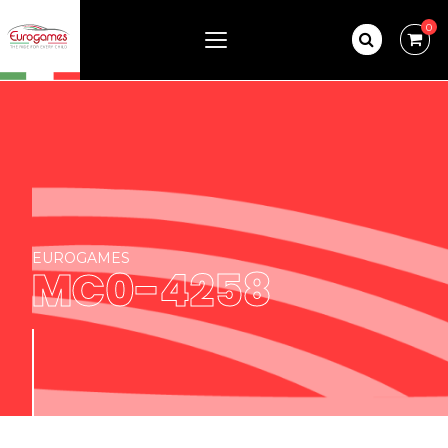
0
EUROGAMES
MC0-4258