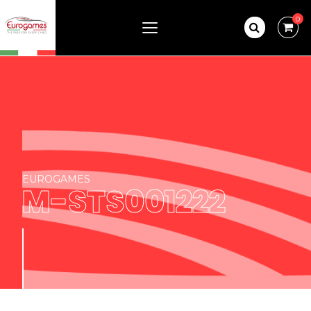
0
EUROGAMES
M-STS001222