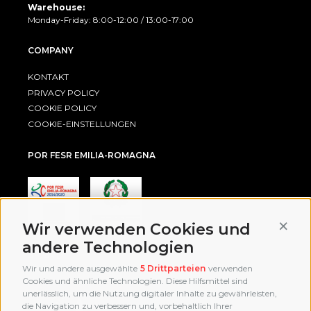
Warehouse:
Monday-Friday: 8:00-12:00 / 13:00-17:00
COMPANY
KONTAKT
PRIVACY POLICY
COOKIE POLICY
COOKIE-EINSTELLUNGEN
POR FESR EMILIA-ROMAGNA
Conti
Wir verwenden Cookies und
andere Technologien
AWARD
Wir und andere ausgewählte
5 Drittparteien
verwenden
Cookies und ähnliche Technologien. Diese Hilfsmittel sind
unerlässlich, um die Nutzung digitaler Inhalte zu gewährleisten,
die Navigation zu verbessern und, vorbehaltlich Ihrer