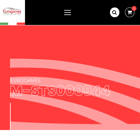
0
EUROGAMES
M-STS000944