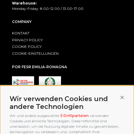
Warehouse:
Monday-Friday: 8:00-12:00 / 13:00-17:00
COMPANY
KONTAKT
PRIVACY POLICY
COOKIE POLICY
COOKIE-EINSTELLUNGEN
POR FESR EMILIA-ROMAGNA
Conti
Wir verwenden Cookies und
andere Technologien
AWARD
Wir und andere ausgewählte
5 Drittparteien
verwenden
Cookies und ähnliche Technologien. Diese Hilfsmittel sind
unerlässlich, um die Nutzung digitaler Inhalte zu gewährleisten,
die Navigation zu verbessern und, vorbehaltlich Ihrer