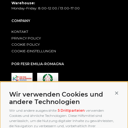
Warehouse:
Monday-Friday: 8:00-12:00 / 13:00-17:00
COMPANY
KONTAKT
PRIVACY POLICY
COOKIE POLICY
COOKIE-EINSTELLUNGEN
POR FESR EMILIA-ROMAGNA
Conti
Wir verwenden Cookies und
andere Technologien
AWARD
Wir und andere ausgewählte
5 Drittparteien
verwenden
Cookies und ähnliche Technologien. Diese Hilfsmittel sind
unerlässlich, um die Nutzung digitaler Inhalte zu gewährleisten,
die Navigation zu verbessern und, vorbehaltlich Ihrer