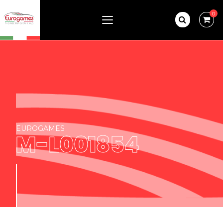
0
EUROGAMES
M-L001854