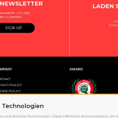
 NEWSLETTER
LADEN 
Newsletter, um über
den zu bleiben!
Um 
Formu
MPANY
AWARD
NTAKT
IVACY POLICY
OKIE POLICY
OKIE-EINSTELLUNGEN
 Technologien
R FESR EMILIA-ROMAGNA
und ähnliche Technologien. Diese Hilfsmittel sind unerlässlich, um di