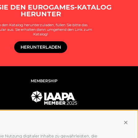
SIE DEN EUROGAMES-KATALOG
HERUNTER
den Katalog herunterzuladen, füllen Sie bitte das
lar aus. Sie erhalten dann umgehend den Link zum
Katalog!
HERUNTERLADEN
MEMBERSHIP
Conti
e Nutzung digitaler Inhalte zu gewährleisten, die