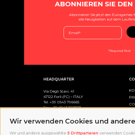
ABONNIEREN SIE DEN
Abonnieren Sie jetzt den Eurogames-
alle Neuigkeiten auf dem Laufen
*Required field
HEADQUARTER
CO
KO
Via Degli Scavi, 41
47122 Forlì (FC) – ITALY
PR
Tel. +39
0543 796665
CO
Fax. +39 0543 722727
CO
email:
info@eurogames.it
Wir verwenden Cookies und andere
PO
BUSINESS HOURS
Wir und andere ausgewählte
5 Drittparteien
verwenden Cookies 