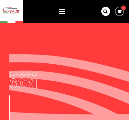
0
EUROGAMES
6021