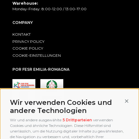
Warehouse:
Monday-Friday: 8:00-12:00 / 13:00-17:00
COMPANY
KONTAKT
PRIVACY POLICY
COOKIE POLICY
COOKIE-EINSTELLUNGEN
POR FESR EMILIA-ROMAGNA
Conti
Wir verwenden Cookies und
andere Technologien
AWARD
Wir und andere ausgewählte
5 Drittparteien
verwenden
Cookies und ähnliche Technologien. Diese Hilfsmittel sind
unerlässlich, um die Nutzung digitaler Inhalte zu gewährleisten,
die Navigation zu verbessern und, vorbehaltlich Ihrer