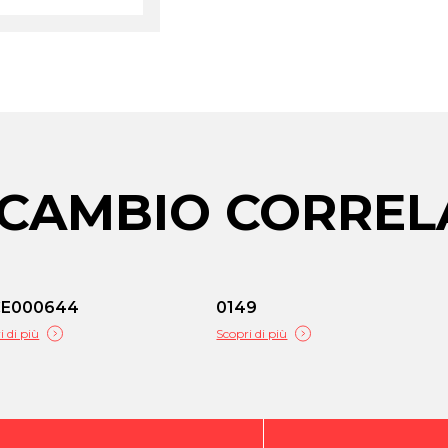
RICAMBIO CORREL
CE000644
0149
i di più
Scopri di più