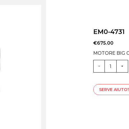
EM0-4731
€
675.00
MOTORE BIG 
EM0-
4731
quantità
SERVE AIUTO