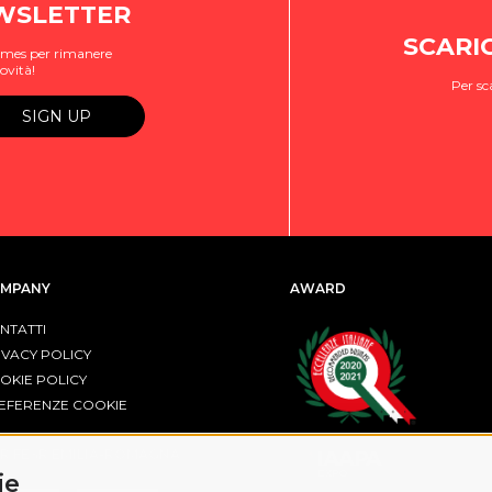
EWSLETTER
SCARI
ogames per rimanere
ovità!
Per sc
MPANY
AWARD
NTATTI
IVACY POLICY
OKIE POLICY
EFERENZE COOKIE
R FESR EMILIA-ROMAGNA
ie