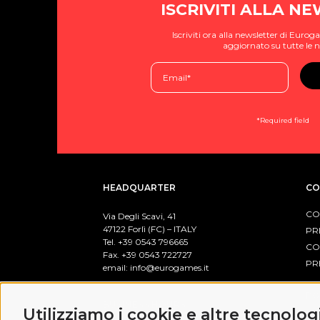
ISCRIVITI ALLA N
Iscriviti ora alla newsletter di Eur
aggiornato su tutte le n
*Required field
HEADQUARTER
CO
CO
Via Degli Scavi, 41
47122 Forlì (FC) – ITALY
PR
Tel. +39
0543 796665
CO
Fax. +39 0543 722727
PR
email:
info@eurogames.it
PO
BUSINESS HOURS
Utilizziamo i cookie e altre tecnolog