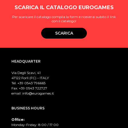
SCARICA IL CATALOGO EUROGAMES
Per scaricare il catalogo compila la form e riceverai subito il link
con il catalogo!
SCARICA
HEADQUARTER
Via Degli Scavi, 41
47122 Forlì (FC) – ITALY
Tel. +39
0543 796665
Fax. +39 0543 722727
email:
info@eurogames.it
BUSINESS HOURS
Office:
Monday-Friday: 8:00 / 17:00