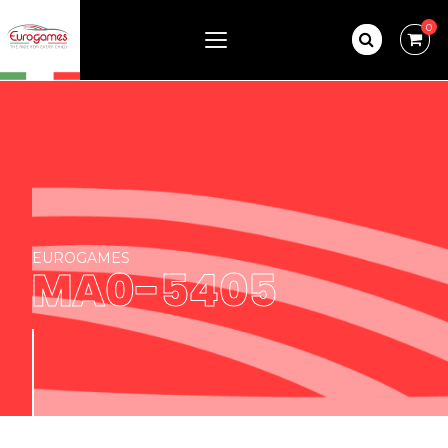
0
EUROGAMES
MA0-5405