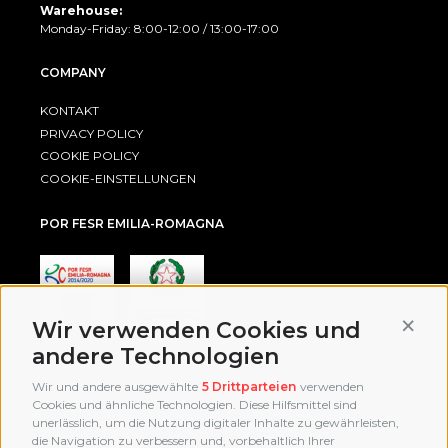
Warehouse:
Monday-Friday: 8:00-12:00 / 13:00-17:00
COMPANY
KONTAKT
PRIVACY POLICY
COOKIE POLICY
COOKIE-EINSTELLUNGEN
POR FESR EMILIA-ROMAGNA
Conti
Wir verwenden Cookies und
andere Technologien
AWARD
Wir und andere ausgewählte
5 Drittparteien
verwenden
Cookies und ähnliche Technologien. Diese Hilfsmittel sind
unerlässlich, um die Nutzung digitaler Inhalte zu gewährleisten,
die Navigation zu verbessern und, vorbehaltlich Ihrer