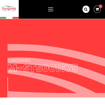
0
EUROGAMES
M-STS001675