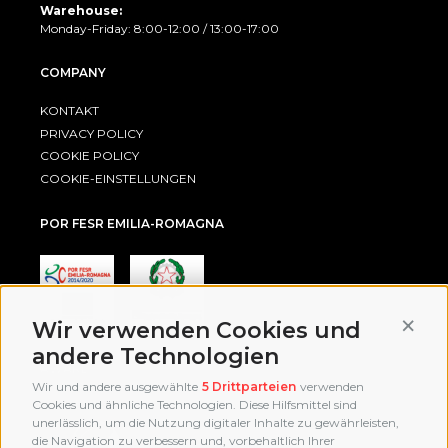
Warehouse:
Monday-Friday: 8:00-12:00 / 13:00-17:00
COMPANY
KONTAKT
PRIVACY POLICY
COOKIE POLICY
COOKIE-EINSTELLUNGEN
POR FESR EMILIA-ROMAGNA
Conti
Wir verwenden Cookies und
andere Technologien
AWARD
Wir und andere ausgewählte
5 Drittparteien
verwenden
Cookies und ähnliche Technologien. Diese Hilfsmittel sind
unerlässlich, um die Nutzung digitaler Inhalte zu gewährleisten,
die Navigation zu verbessern und, vorbehaltlich Ihrer