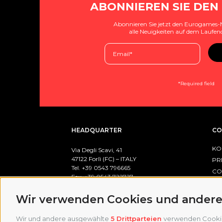
ABONNIEREN SIE DEN
Abonnieren Sie jetzt den Eurogames-
alle Neuigkeiten auf dem Laufen
*Required field
HEADQUARTER
CO
KO
Via Degli Scavi, 41
47122 Forlì (FC) – ITALY
PR
Tel. +39
0543 796665
CO
Fax. +39 0543 722727
CO
email:
info@eurogames.it
Wir verwenden Cookies und andere
PO
BUSINESS HOURS
Wir und andere ausgewählte
5 Drittparteien
verwenden Cookies 