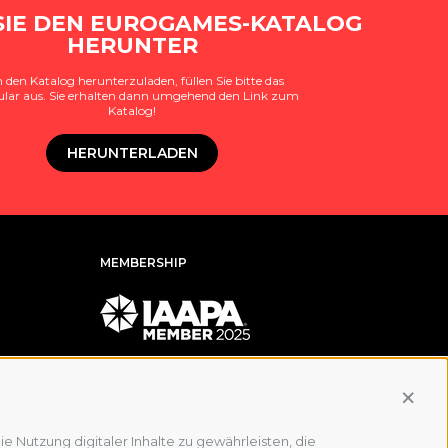
SIE DEN EUROGAMES-KATALOG
HERUNTER
den Katalog herunterzuladen, füllen Sie bitte das
lar aus. Sie erhalten dann umgehend den Link zum
Katalog!
HERUNTERLADEN
MEMBERSHIP
Conti
e Nutzung digitaler Inhalte zu gewährleisten, die