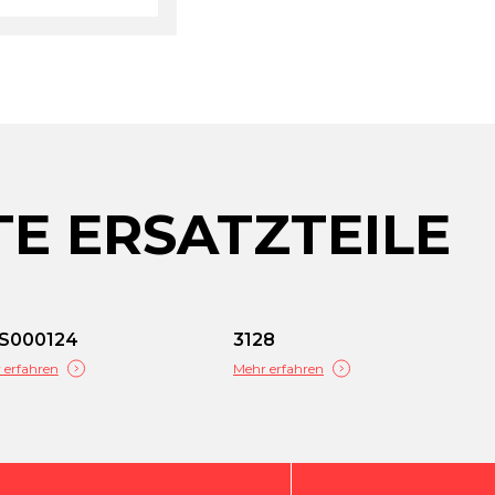
E ERSATZTEILE
LS000124
3128
 erfahren
Mehr erfahren