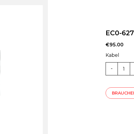
EC0-627
€
95.00
Kabel
EC0-
6271
Menge
BRAUCHEN