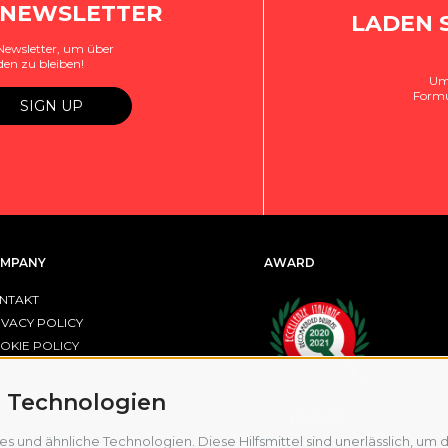
 NEWSLETTER
LADEN 
Newsletter, um über
den zu bleiben!
Um 
Formu
MPANY
AWARD
NTAKT
IVACY POLICY
OKIE POLICY
OKIE-EINSTELLUNGEN
 Technologien
R FESR EMILIA-ROMAGNA
und ähnliche Technologien. Diese Hilfsmittel sind unerlässlich, um di