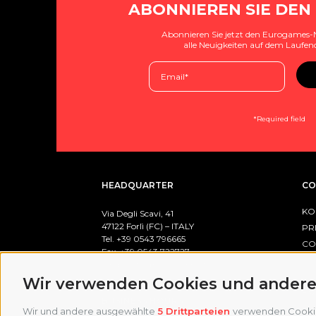
ABONNIEREN SIE DEN
Abonnieren Sie jetzt den Eurogames-
alle Neuigkeiten auf dem Laufen
*Required field
HEADQUARTER
CO
KO
Via Degli Scavi, 41
47122 Forlì (FC) – ITALY
PR
Tel. +39
0543 796665
CO
Fax. +39 0543 722727
CO
email:
info@eurogames.it
Wir verwenden Cookies und andere
PO
BUSINESS HOURS
Wir und andere ausgewählte
5 Drittparteien
verwenden Cookies 