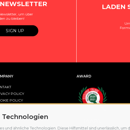
 NEWSLETTER
LADEN 
Newsletter, um über
den zu bleiben!
Um 
Formu
MPANY
AWARD
NTAKT
IVACY POLICY
OKIE POLICY
OKIE-EINSTELLUNGEN
 Technologien
R FESR EMILIA-ROMAGNA
und ähnliche Technologien. Diese Hilfsmittel sind unerlässlich, um di