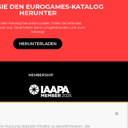
SIE DEN EUROGAMES-KATALOG
HERUNTER
den Katalog herunterzuladen, füllen Sie bitte das
lar aus. Sie erhalten dann umgehend den Link zum
Katalog!
HERUNTERLADEN
MEMBERSHIP
Conti
e Nutzung digitaler Inhalte zu gewährleisten, die