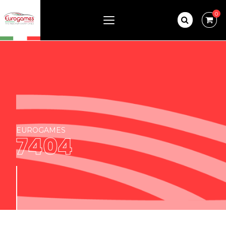
0
EUROGAMES
7404