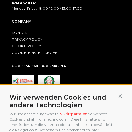
Warehouse:
Monday-Friday: 8:00-12:00 / 13:00-17:00
COMPANY
KONTAKT
PRIVACY POLICY
COOKIE POLICY
COOKIE-EINSTELLUNGEN
POR FESR EMILIA-ROMAGNA
Conti
Wir verwenden Cookies und
andere Technologien
AWARD
Wir und andere ausgewählte
5 Drittparteien
verwenden
Cookies und ähnliche Technologien. Diese Hilfsmittel sind
unerlässlich, um die Nutzung digitaler Inhalte zu gewährleisten,
die Navigation zu verbessern und, vorbehaltlich Ihrer