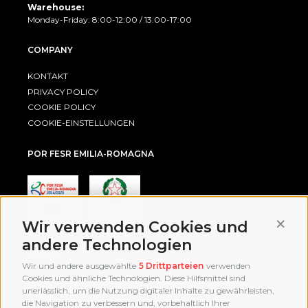
Warehouse:
Monday-Friday: 8:00-12:00 / 13:00-17:00
COMPANY
KONTAKT
PRIVACY POLICY
COOKIE POLICY
COOKIE-EINSTELLUNGEN
POR FESR EMILIA-ROMAGNA
Conti
Wir verwenden Cookies und
andere Technologien
AWARD
Wir und andere ausgewählte
5 Drittparteien
verwenden
Cookies und ähnliche Technologien. Diese Hilfsmittel sind
unerlässlich, um die Nutzung digitaler Inhalte zu gewährleisten,
die Navigation zu verbessern und, vorbehaltlich Ihrer