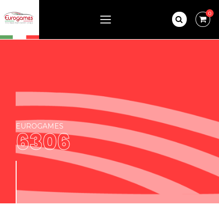
0
EUROGAMES
6306