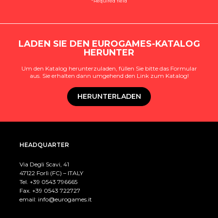
*Required field
LADEN SIE DEN EUROGAMES-KATALOG
HERUNTER
Um den Katalog herunterzuladen, füllen Sie bitte das Formular
aus. Sie erhalten dann umgehend den Link zum Katalog!
HERUNTERLADEN
HEADQUARTER
Via Degli Scavi, 41
47122 Forlì (FC) – ITALY
Tel. +39
0543 796665
Fax. +39 0543 722727
email:
info@eurogames.it