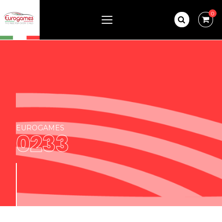
0
EUROGAMES
0233