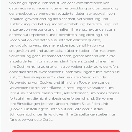
von zielgruppen durch statistiken oder kombinationen von
daten aus verschiedenen quellen, entwicklung und verbesserung
der angebote, verwendung reduzierter daten zur auswahl von
inhalten, gewährleistung der sicherheit, verhinderung und
aufdeckung von betrug und fehlerbehebung, bereitstellung und
anzeige von werbung und inhalten, ihre entscheidungen zum
datenschutz speichern und übermitteln, abgleichung und
kombination von daten aus unterschiedlichen quellen,
verknüpfung verschiedener endgeräte, identifikation von
MEMBERSHIP
endgeräten anhand automatisch übermittelter informationen,
verwendung genauer standortdaten, geräte anhand von aktiv
angeforderten informationen identifizieren. Es steht Ihnen frei,
Ihre Zustimmung zu erteilen, zu verweigern oder zu widerrufen,
ohne dass dies zu wesentlichen Einschränkungen führt. Wenn Sie
auf „Cookies akzeptieren" klicken, erklären Sie sich mit der
Verwendung von Cookies und ähnlichen Tools einverstanden.
Verwenden Sie die Schaltfläche „Einstellungen verwalten", um
Ihre Auswahl anzupassen oder „Alle ablehnen", um ohne Cookies
fortzufahren, die nicht unbedingt erforderlich sind. Sie können
Ihre Einstellungen jederzeit ändern, indem Sie auf den Link
„Cookie-Einstellungen" unten auf der Seite oder auf das
Schildsymbol unten links klicken. Ihre Einstellungen gelten nur
für das verwendete Gerät.