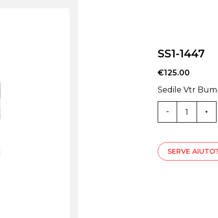
SS1-1447
€
125.00
Sedile Vtr Bum
SS1-
1447
quantità
SERVE AIUTO