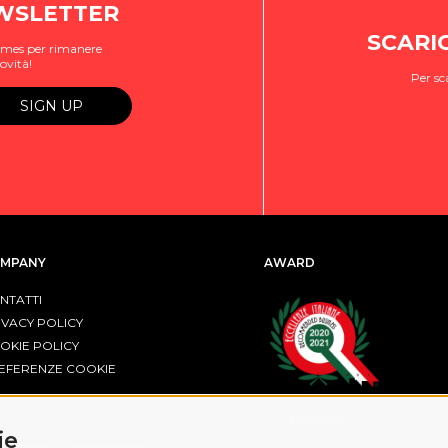
EWSLETTER
SCARI
ogames per rimanere
ovità!
Per sc
MPANY
AWARD
NTATTI
IVACY POLICY
OKIE POLICY
EFERENZE COOKIE
R FESR EMILIA-ROMAGNA
ie