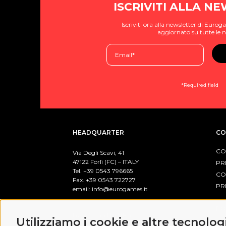
ISCRIVITI ALLA N
Iscriviti ora alla newsletter di Eur
aggiornato su tutte le n
*Required field
HEADQUARTER
CO
CO
Via Degli Scavi, 41
47122 Forlì (FC) – ITALY
PR
Tel. +39
0543 796665
CO
Fax. +39 0543 722727
PR
email:
info@eurogames.it
PO
BUSINESS HOURS
Utilizziamo i cookie e altre tecnolog