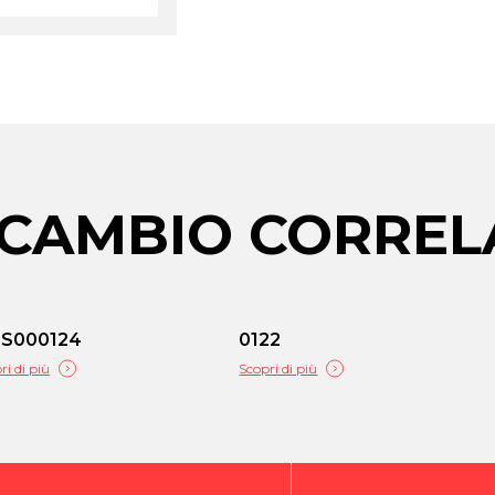
RICAMBIO CORREL
LS000124
0122
ri di più
Scopri di più