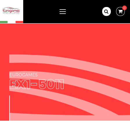
0
EUROGAMES
EX1-5011