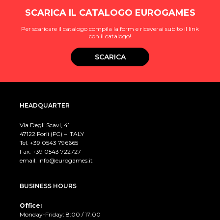
SCARICA IL CATALOGO EUROGAMES
Per scaricare il catalogo compila la form e riceverai subito il link
con il catalogo!
SCARICA
HEADQUARTER
Via Degli Scavi, 41
47122 Forlì (FC) – ITALY
Tel. +39
0543 796665
Fax. +39 0543 722727
email:
info@eurogames.it
BUSINESS HOURS
Office:
Monday-Friday: 8:00 / 17:00