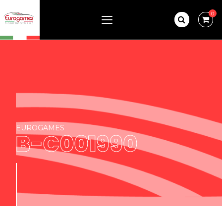
0
EUROGAMES
B-C001990