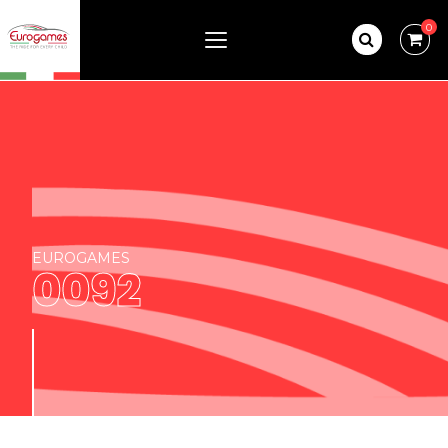
0
EUROGAMES
0092