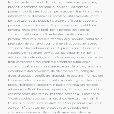
la fruizione dei contenuti digitali, migliorare la navigazione e,
previo tuo consenso, per scopi pubblicitari. Ad esempio,
potremmo utilizzare i tuoi dati per le seguenti finalità: archiviare
informazioni su dispositivo e/o accedervi, utilizzare dati limitati
per la selezione della pubblicità, creare profili per la pubblicità
personalizzata, utilizzare profili per la selezione di pubblicità
personalizzata, creare profili per la personalizzazione dei
contenuti, utilizzare profili per la selezione di contenuti
personalizzati, misurare le prestazioni degli annunci, misurare le
prestazioni dei contenuti, comprendere il pubblico attraverso
statistiche o la combinazione di dati provenienti da fonti diverse,
sviluppare e migliorare i servizi, utilizzare dati limitati per la
selezione dei contenuti, garantire la sicurezza, prevenire e rilevare
frodi, correggere errori, erogare e presentare pubblicità e
MEMBERSHIP
contenuto, salvare e comunicare le scelte sulla privacy, abbinare
e combinare dati provenienti da altre fonti di dati, collegare
diversi dispositivi, identificare i dispositivi in base alle informazioni
trasmesse automaticamente, utilizzare dati di geolocalizzazione
precisi, riconoscere i dispositivi in base a informazioni richieste
attivamente. Puoi liberamente prestare, rifiutare o revocare il tuo
consenso senza incorrere in limitazioni sostanziali. Cliccando su
"Accetta cookie," acconsenti all'uso di cookie e strumenti simili.
Utilizza il pulsante "Gestisci Preferenze" per personalizzare le tue
scelte o "Rifiuta tutto" per proseguire senza cookie non
strettamente necessari. Puoi modificare le tue preferenze in