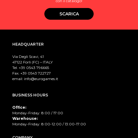
con il catalogo!
SCARICA
HEADQUARTER
Via Degli Scavi, 41
47122 Forlì (FC) – ITALY
Tel. +39
0543 796665
Fax. +39 0543 722727
email:
info@eurogames.it
BUSINESS HOURS
Office:
Monday-Friday: 8:00 / 17:00
Warehouse:
Monday-Friday: 8:00-12:00 / 13:00-17:00
COMPANY