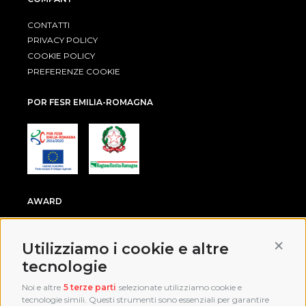
CONTATTI
PRIVACY POLICY
COOKIE POLICY
PREFERENZE COOKIE
POR FESR EMILIA-ROMAGNA
AWARD
Conti
Utilizziamo i cookie e altre
tecnologie
Noi e altre
5 terze parti
selezionate utilizziamo cookie e
tecnologie simili. Questi strumenti sono essenziali per garantire