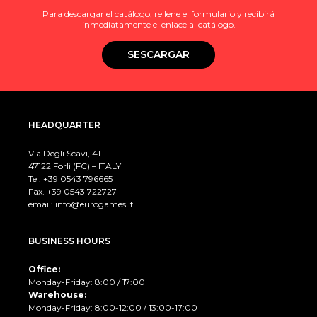
Para descargar el catálogo, rellene el formulario y recibirá
inmediatamente el enlace al catálogo.
SESCARGAR
HEADQUARTER
Via Degli Scavi, 41
47122 Forlì (FC) – ITALY
Tel. +39
0543 796665
Fax. +39 0543 722727
email:
info@eurogames.it
BUSINESS HOURS
Office:
Monday-Friday: 8:00 / 17:00
Warehouse:
Monday-Friday: 8:00-12:00 / 13:00-17:00