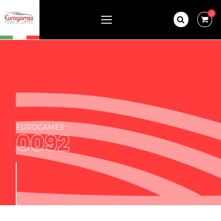
0
EUROGAMES
0092