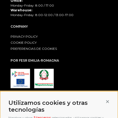
Office:
Monday-Friday: 8:00 / 17:00
Warehouse:
Monday-Friday: 8:00-12:00 / 13:00-17:00
COMPANY
PRIVACY POLICY
COOKIE POLICY
PREFERENCIAS DE COOKIES
POR FESR EMILIA-ROMAGNA
AWARD
Conti
Utilizamos cookies y otras
tecnologías
Nosotros y otros
5 terceros
seleccionados, utilizamos cookies y