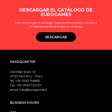
DESCARGAR EL CATÁLOGO DE
EUROGAMES
Para descargar el catálogo, rellene el formulario y recibirá
inmediatamente el enlace al catálogo.
SESCARGAR
HEADQUARTER
Via Degli Scavi, 41
47122 Forlì (FC) – ITALY
Tel. +39
0543 796665
Fax. +39 0543 722727
email:
info@eurogames.it
BUSINESS HOURS