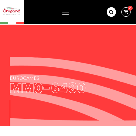
0
EUROGAMES
MM0-6480