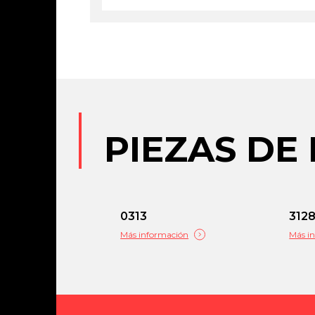
PIEZAS DE
0313
312
Más información
Más i