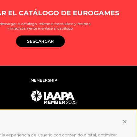
R EL CATÁLOGO DE EUROGAMES
descargar el catálogo, rellene el formulario y recibirá
inmediatamente el enlace al catálogo.
SESCARGAR
MEMBERSHIP
Conti
 la experiencia del usuario con contenido digital, optimizar