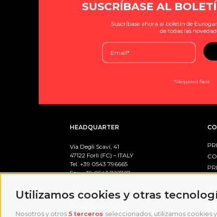
SUSCRÍBASE AL BOLETÍ
Suscríbase ahora al boletín de Eurogam
de todas las novedad
*Required field
HEADQUARTER
CO
PR
Via Degli Scavi, 41
47122 Forlì (FC) – ITALY
CO
Tel. +39
0543 796665
PR
Fax. +39 0543 722727
email:
info@eurogames.it
PO
Utilizamos cookies y otras tecnolog
BUSINESS HOURS
Nosotros y otros
5 terceros
seleccionados, utilizamos cookies y 