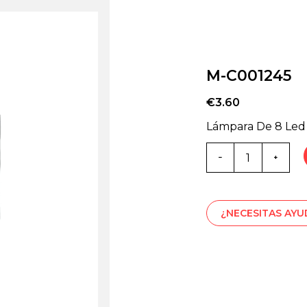
M-C001245
€
3.60
Lámpara De 8 Led
Cantidad
de
M-
C001245
¿NECESITAS AY