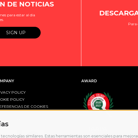
N DE NOTICIAS
DESCARGA
es para estar al día
es.
Para 
MPANY
AWARD
IVACY POLICY
OKIE POLICY
EFERENCIAS DE COOKIES
R FESR EMILIA-ROMAGNA
ías
tecnologías similares. Estas herramientas son esenciales para mejorar