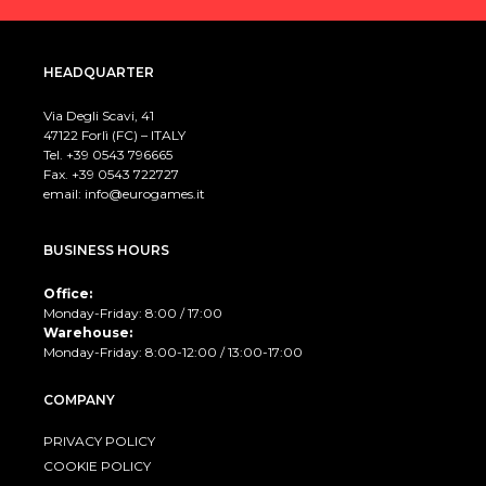
HEADQUARTER
Via Degli Scavi, 41
47122 Forlì (FC) – ITALY
Tel. +39
0543 796665
Fax. +39 0543 722727
email:
info@eurogames.it
BUSINESS HOURS
Office:
Monday-Friday: 8:00 / 17:00
Warehouse:
Monday-Friday: 8:00-12:00 / 13:00-17:00
COMPANY
PRIVACY POLICY
COOKIE POLICY