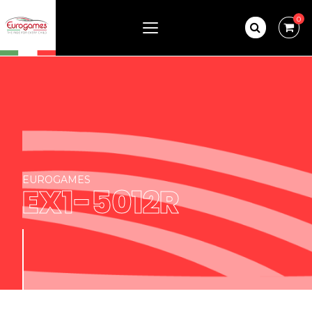
0
EUROGAMES
EX1-5012R