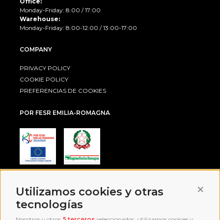
Office:
Monday-Friday: 8:00 / 17:00
Warehouse:
Monday-Friday: 8:00-12:00 / 13:00-17:00
COMPANY
PRIVACY POLICY
COOKIE POLICY
PREFERENCIAS DE COOKIES
POR FESR EMILIA-ROMAGNA
AWARD
Conti
Utilizamos cookies y otras
tecnologías
Nosotros y otros
5 terceros
seleccionados, utilizamos cookies y