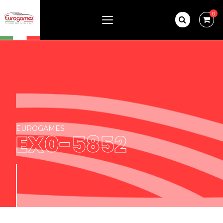
0
EUROGAMES
EX0-5852