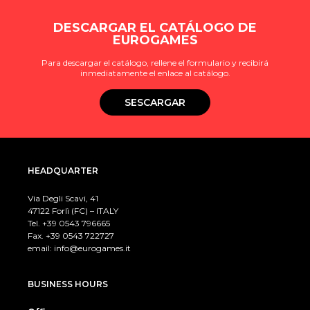
DESCARGAR EL CATÁLOGO DE
EUROGAMES
Para descargar el catálogo, rellene el formulario y recibirá
inmediatamente el enlace al catálogo.
SESCARGAR
HEADQUARTER
Via Degli Scavi, 41
47122 Forlì (FC) – ITALY
Tel. +39
0543 796665
Fax. +39 0543 722727
email:
info@eurogames.it
BUSINESS HOURS