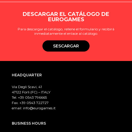
DESCARGAR EL CATÁLOGO DE
EUROGAMES
Para descargar el catálogo, rellene el formulario y recibirá
inmediatamente el enlace al catálogo.
SESCARGAR
HEADQUARTER
Via Degli Scavi, 41
47122 Forlì (FC) – ITALY
Tel. +39
0543 796665
Fax. +39 0543 722727
email:
info@eurogames.it
BUSINESS HOURS