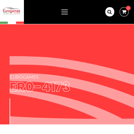
0
EUROGAMES
ER0-4173