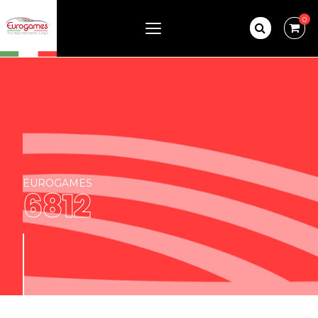
0
EUROGAMES
6812