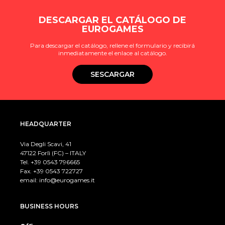
DESCARGAR EL CATÁLOGO DE
EUROGAMES
Para descargar el catálogo, rellene el formulario y recibirá
inmediatamente el enlace al catálogo.
SESCARGAR
HEADQUARTER
Via Degli Scavi, 41
47122 Forlì (FC) – ITALY
Tel. +39
0543 796665
Fax. +39 0543 722727
email:
info@eurogames.it
BUSINESS HOURS