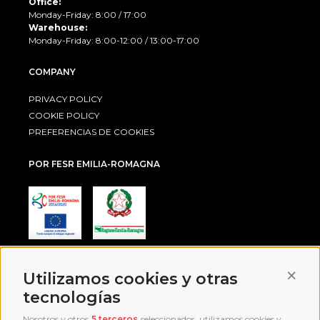
Office:
Monday-Friday: 8:00 / 17:00
Warehouse:
Monday-Friday: 8:00-12:00 / 13:00-17:00
COMPANY
PRIVACY POLICY
COOKIE POLICY
PREFERENCIAS DE COOKIES
POR FESR EMILIA-ROMAGNA
AWARD
Conti
Utilizamos cookies y otras
tecnologías
Nosotros y otros
5 terceros
seleccionados, utilizamos cookies y