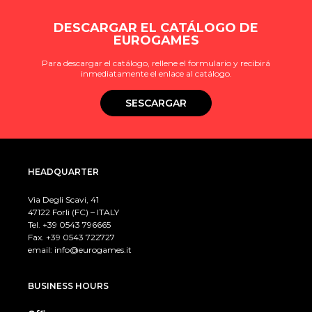
DESCARGAR EL CATÁLOGO DE
EUROGAMES
Para descargar el catálogo, rellene el formulario y recibirá
inmediatamente el enlace al catálogo.
SESCARGAR
HEADQUARTER
Via Degli Scavi, 41
47122 Forlì (FC) – ITALY
Tel. +39
0543 796665
Fax. +39 0543 722727
email:
info@eurogames.it
BUSINESS HOURS