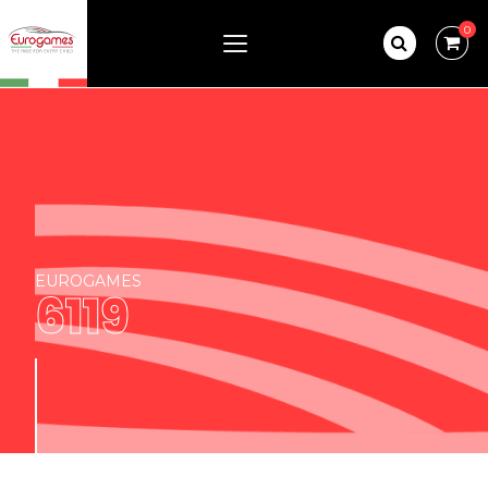
0
EUROGAMES
6119