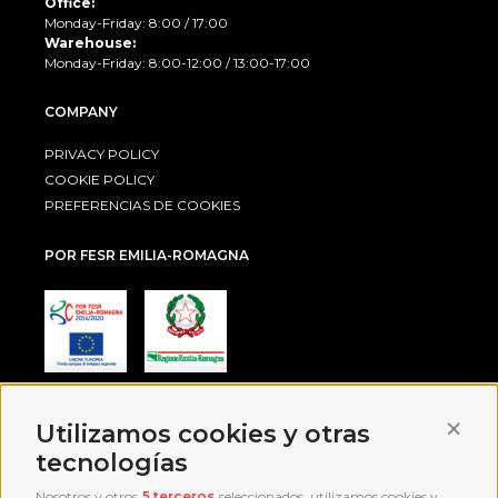
Office:
Monday-Friday: 8:00 / 17:00
Warehouse:
Monday-Friday: 8:00-12:00 / 13:00-17:00
COMPANY
PRIVACY POLICY
COOKIE POLICY
PREFERENCIAS DE COOKIES
POR FESR EMILIA-ROMAGNA
AWARD
Conti
Utilizamos cookies y otras
tecnologías
Nosotros y otros
5 terceros
seleccionados, utilizamos cookies y