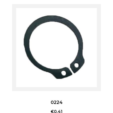
0224
€
0.41