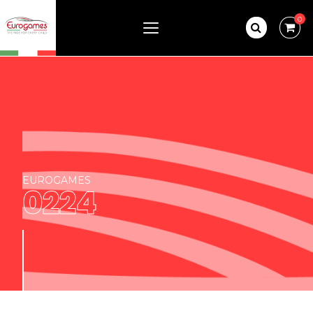
0
EUROGAMES
0224