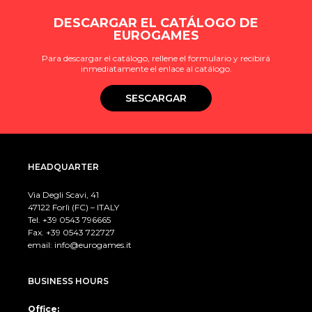
DESCARGAR EL CATÁLOGO DE
EUROGAMES
Para descargar el catálogo, rellene el formulario y recibirá
inmediatamente el enlace al catálogo.
SESCARGAR
HEADQUARTER
Via Degli Scavi, 41
47122 Forlì (FC) – ITALY
Tel. +39
0543 796665
Fax. +39 0543 722727
email:
info@eurogames.it
BUSINESS HOURS
Office: