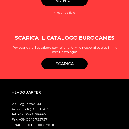
*Required field
SCARICA IL CATALOGO EUROGAMES
Per scaricare il catalogo compila la form e riceverai subito il link
con il catalogo!
SCARICA
HEADQUARTER
Via Degli Scavi, 41
47122 Forlì (FC) – ITALY
Tel. +39
0543 796665
Fax. +39 0543 722727
email:
info@eurogames.it