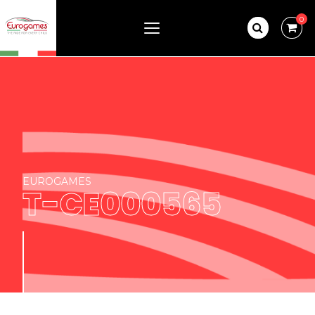
0
EUROGAMES
T-CE000565