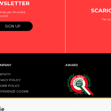
EWSLETTER
SCARI
ogames per rimanere
ovità!
Per sc
MPANY
AWARD
NTATTI
IVACY POLICY
OKIE POLICY
EFERENZE COOKIE
R FESR EMILIA-ROMAGNA
ie