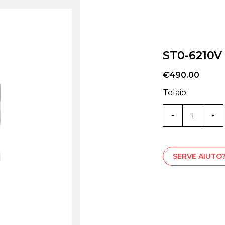
ST0-6210V
€
490.00
Telaio
ST0-
6210V
quantità
SERVE AIUTO