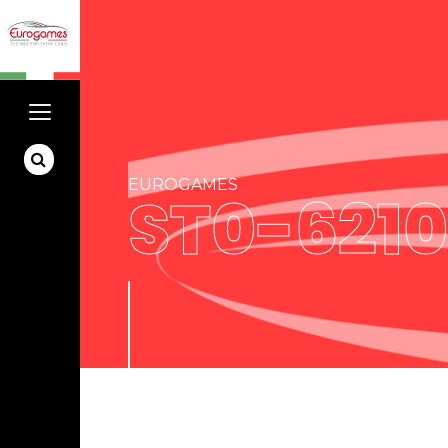
EUROGAMES
ST0-621