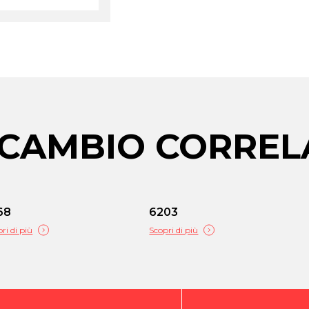
RICAMBIO CORREL
68
6203
ri di più
Scopri di più