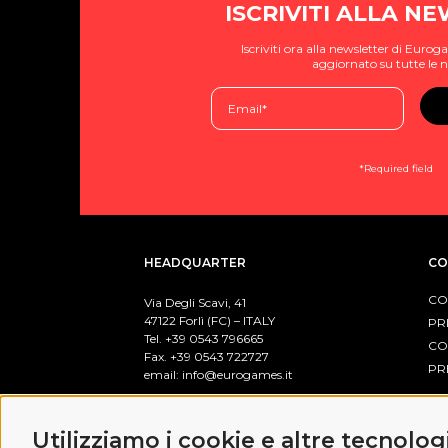
ISCRIVITI ALLA N
Iscriviti ora alla newsletter di Eur
aggiornato su tutte le n
*Required field
HEADQUARTER
CO
CO
Via Degli Scavi, 41
47122 Forlì (FC) – ITALY
PR
Tel. +39
0543 796665
CO
Fax. +39 0543 722727
PR
email:
info@eurogames.it
PO
BUSINESS HOURS
Utilizziamo i cookie e altre tecnolog