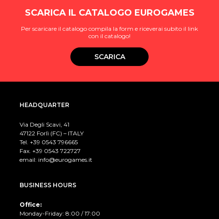
SCARICA IL CATALOGO EUROGAMES
Per scaricare il catalogo compila la form e riceverai subito il link
con il catalogo!
SCARICA
HEADQUARTER
Via Degli Scavi, 41
47122 Forlì (FC) – ITALY
Tel. +39
0543 796665
Fax. +39 0543 722727
email:
info@eurogames.it
BUSINESS HOURS
Office:
Monday-Friday: 8:00 / 17:00