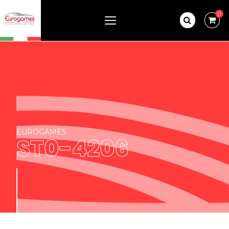
0
EUROGAMES
ST0-4206